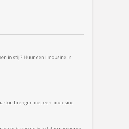
n in stijl? Huur een limousine in
r naartoe brengen met een limousine
ine te huren en je te laten vervoeren