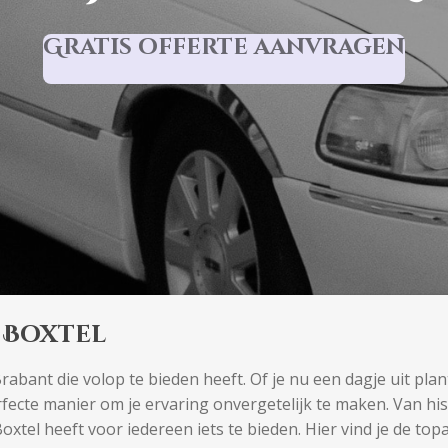
Gratis offerte aanvragen
 Boxtel
bant die volop te bieden heeft. Of je nu een dagje uit plant
rfecte manier om je ervaring onvergetelijk te maken. Van h
tel heeft voor iedereen iets te bieden. Hier vind je de topatt