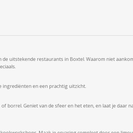
an de uitstekende restaurants in Boxtel. Waarom niet aankome
eciaals.
e ingrediënten en een prachtig uitzicht.
h of borrel. Geniet van de sfeer en het eten, en laat je daa
s kookworkshops. Maak je ervaring compleet door een limous