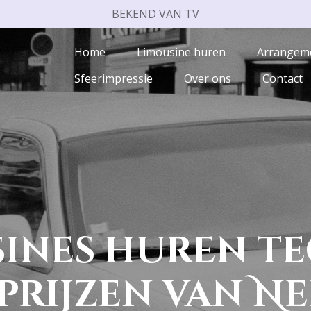
BEKEND VAN TV
Home
Limousine huren
Arrangem
Sfeerimpressie
Over ons
Contact
sines huren te
 prijzen van N