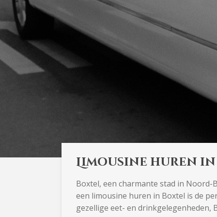
Limousine huren in
Boxtel, een charmante stad in Noord-Bra
een limousine huren in Boxtel is de pe
gezellige eet- en drinkgelegenheden, Box