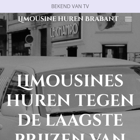
BEKEND VAN TV
Ga
direct
Limousine huren Brabant
naar
de
hoofdinhoud
Limousines
huren tegen
de laagste