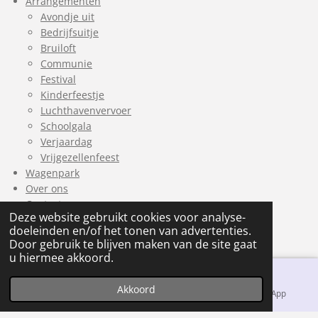
Arrangementen
Avondje uit
Bedrijfsuitje
Bruiloft
Communie
Festival
Kinderfeestje
Luchthavenvervoer
Schoolgala
Verjaardag
Vrijgezellenfeest
Wagenpark
Over ons
Contact
Deze website gebruikt cookies voor analyse-
Algemene voorwaarden
doeleinden en/of het tonen van advertenties.
Door gebruik te blijven maken van de site gaat
u hiermee akkoord.
Contactgegevens
Akkoord
info@limousinehurenbrabant.nl
E-mailadres
Telefoonnummer
WhatsApp
06 57 79 93 84