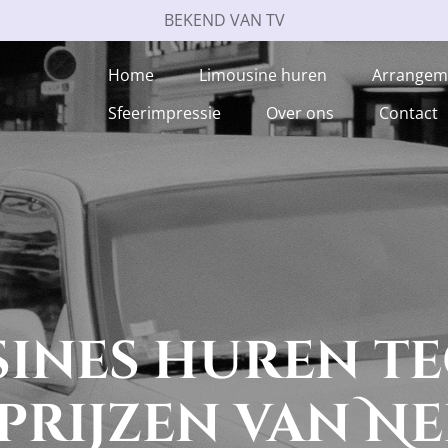
BEKEND VAN TV
Home
Limousine huren
Arrange
Sfeerimpressie
Over ons
Contact
sines huren te
 prijzen van N