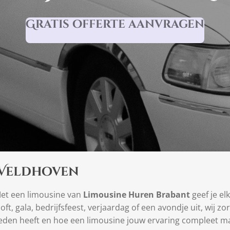
Gratis offerte aanvragen
 Veldhoven
et een limousine van
Limousine Huren Brabant
geef je el
oft, gala, bedrijfsfeest, verjaardag of een avondje uit, wij zo
eden heeft en hoe een limousine jouw ervaring compleet m