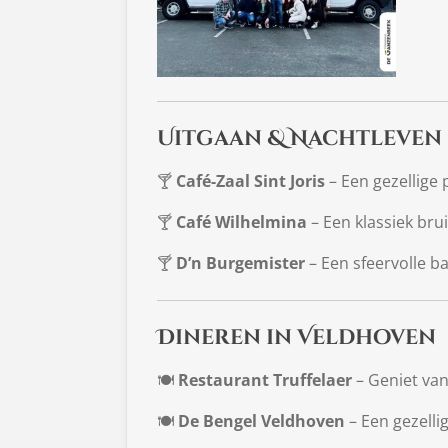
Uitgaan & Nachtleven
🍸
Café-Zaal Sint Joris
– Een gezellige
🍸
Café Wilhelmina
– Een klassiek bru
🍸
D’n Burgemister
– Een sfeervolle ba
Dineren in Veldhoven
🍽
Restaurant Truffelaer
– Geniet van
🍽
De Bengel Veldhoven
– Een gezelli