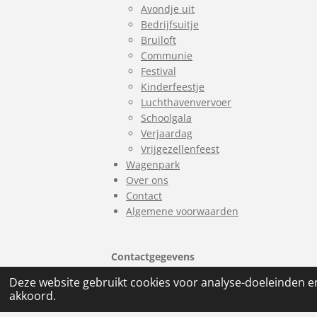
Avondje uit
Bedrijfsuitje
Bruiloft
Communie
Festival
Kinderfeestje
Luchthavenvervoer
Schoolgala
Verjaardag
Vrijgezellenfeest
Wagenpark
Over ons
Contact
Algemene voorwaarden
Contactgegevens
Deze website gebruikt cookies voor analyse-doeleinden en
info@limousinehurenbrabant.nl
akkoord.
06 57 79 93 84