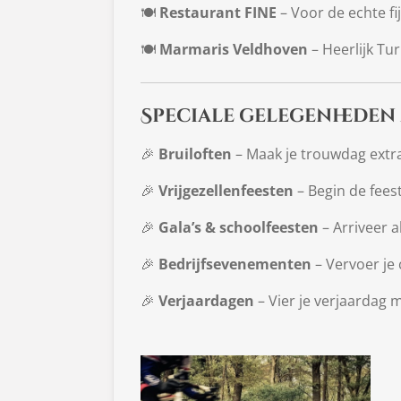
🍽
Restaurant FINE
– Voor de echte fi
🍽
Marmaris Veldhoven
– Heerlijk Tur
Speciale gelegenheden
🎉
Bruiloften
– Maak je trouwdag extra
🎉
Vrijgezellenfeesten
– Begin de fees
🎉
Gala’s & schoolfeesten
– Arriveer a
🎉
Bedrijfsevenementen
– Vervoer je 
🎉
Verjaardagen
– Vier je verjaardag 